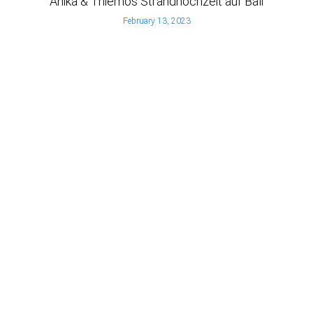
Anika & Thiemos Strandhochzeit auf Bali
February 13, 2023
1
2
3
Next »
KOSTENLOSE BERATUNG
Kontaktiere uns gleich heute, um ein kostenloses
Beratungsgespräch zu vereinbaren oder sende uns
eine E-Mail über unser Kontaktformular.
T: (+62) 819 9979 6632